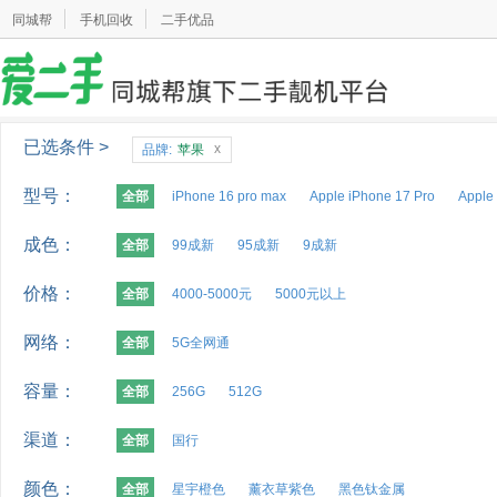
同城帮
手机回收
二手优品
已选条件 >
x
品牌:
苹果
型号：
全部
iPhone 16 pro max
Apple iPhone 17 Pro
Apple
成色：
全部
99成新
95成新
9成新
价格：
全部
4000-5000元
5000元以上
网络：
全部
5G全网通
容量：
全部
256G
512G
渠道：
全部
国行
颜色：
全部
星宇橙色
薰衣草紫色
黑色钛金属