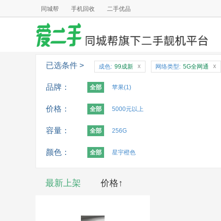
同城帮
手机回收
二手优品
已选条件 >
x
x
成色:
99成新
网络类型:
5G全网通
品牌：
全部
苹果(1)
价格：
全部
5000元以上
容量：
全部
256G
颜色：
全部
星宇橙色
最新上架
价格↑