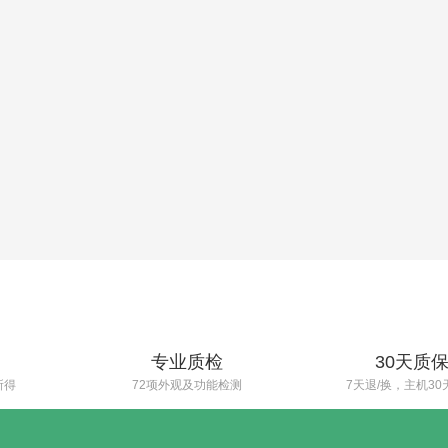
专业质检
30天质
所得
72项外观及功能检测
7天退/换，主机30