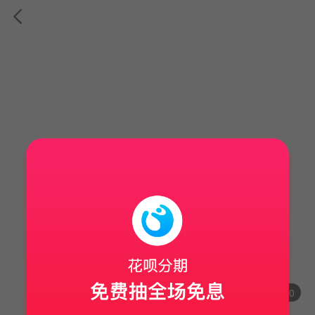
9
/10
真机实拍