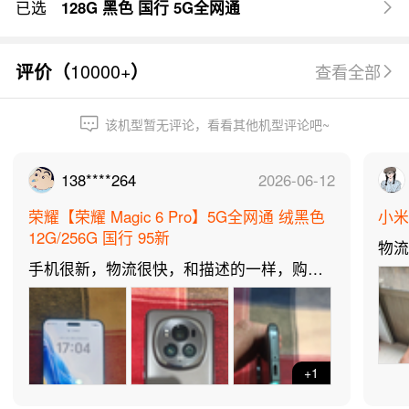
已选
128G 黑色 国行 5G全网通
10000+
评价（
）
查看全部
该机型暂无评论，看看其他机型评论吧~
138****264
2026-06-12
荣耀【荣耀 Magic 6 Pro】5G全网通 绒黑色
小米【
12G/256G 国行 95新
物
手机很新，物流很快，和描述的一样，购买
买
多次了！
+1