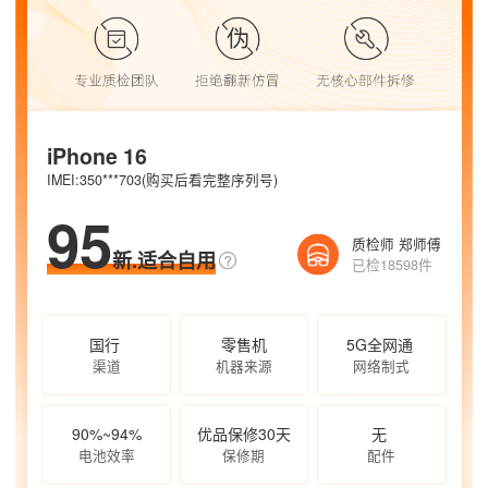
iPhone 16
IMEI:350***703(购买后看完整序列号)
95
质检师 郑师傅
新.适合自用
已检18598件
国行
零售机
5G全网通
渠道
机器来源
网络制式
90%~94%
优品保修30天
无
电池效率
保修期
配件