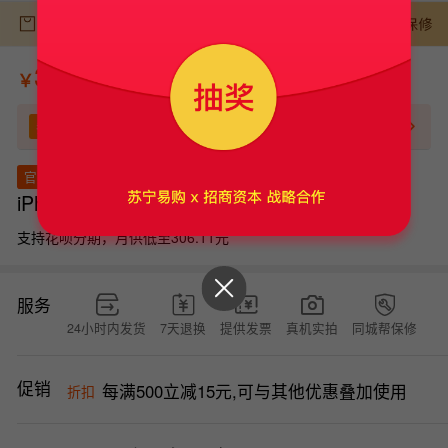
￥
券
领券
3000-150
立即领券
95成新 5G全网通 黑色 128G 国行
官方质检
iPhone 16
支持花呗分期，月供低至306.11元
服务
24小时内发货
7天退换
提供发票
真机实拍
同城帮保修
促销
每满500立减15元,可与其他优惠叠加使用
折扣