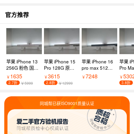
官方推荐
苹果 iPhone 13
苹果 iPhone 15
苹果 iPhone 16
苹果 iP
256G 粉色 国行
Pro 128G 原色
pro max 512G
Pro M
9新 5G全网通
钛金属 国行 8新
黑色钛金属 国行
黑色钛
1635
3615
7248
530
￥
￥
￥
￥
过保
5G全网通 过保
9新 5G全网通
99新 
2.7折
2.8折
3.8折
￥5999
￥12999
过保
过保
同城帮已获ISO9001质量认证