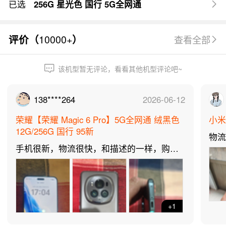
已选
256G 星光色 国行 5G全网通
10000+
评价（
）
查看全部
该机型暂无评论，看看其他机型评论吧~
138****264
2026-06-12
荣耀【荣耀 Magic 6 Pro】5G全网通 绒黑色
小米【
12G/256G 国行 95新
物
手机很新，物流很快，和描述的一样，购买
买
多次了！
+1