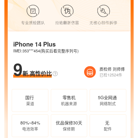
iPhone 14 Plus
IMEI:353***454(购买后看完整序列号)
9
质检师 刘师傅
新.高性价比
已检12524件
国行
零售机
5G全网通
渠道
机器来源
网络制式
80%~84%
优品保修30天
无
电池效率
保修期
配件