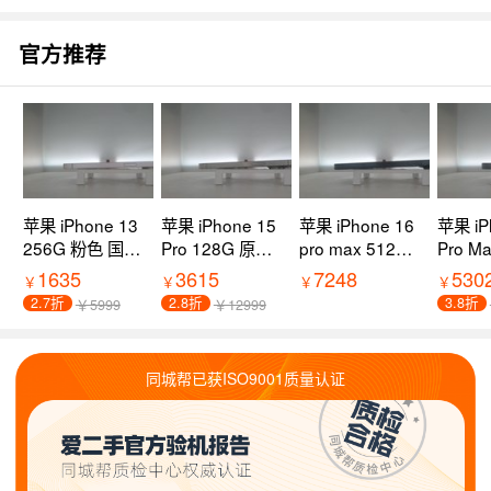
官方推荐
苹果 iPhone 13
苹果 iPhone 15
苹果 iPhone 16
苹果 iP
256G 粉色 国行
Pro 128G 原色
pro max 512G
Pro M
9新 5G全网通
钛金属 国行 8新
黑色钛金属 国行
黑色钛
1635
3615
7248
530
￥
￥
￥
￥
过保
5G全网通 过保
9新 5G全网通
99新 
2.7折
2.8折
3.8折
￥5999
￥12999
过保
过保
同城帮已获ISO9001质量认证