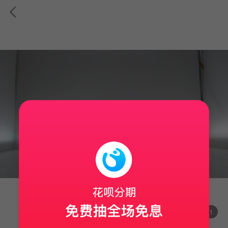
4
/11
真机实拍