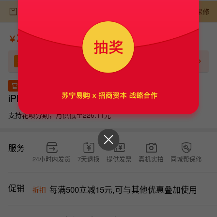
￥
券
领券
2000-100
立即领券
9成新 5G全网通 256G 国行 星光色
官方质检
iPhone 14 Plus
支持花呗分期，月供低至226.11元
服务
24小时内发货
7天退换
提供发票
真机实拍
同城帮保修
促销
每满500立减15元,可与其他优惠叠加使用
折扣