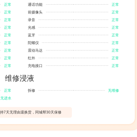
正常
通话功能
正常
正常
前摄像头
正常
正常
录音
正常
正常
光感
正常
正常
蓝牙
正常
正常
陀螺仪
正常
正常
震动马达
正常
正常
红外
正常
正常
充电接口
正常
维修浸液
正常
拆修
无维修
无进水
持7天无理由退换货，同城帮30天保修