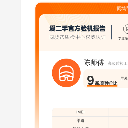
同城帮
陈师傅
高级质检工
9
屏幕
新.高性价比
IMEI
渠道