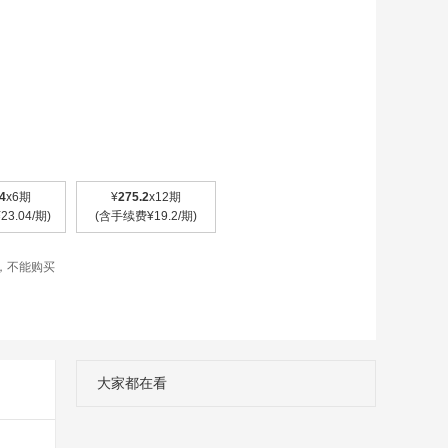
4
x6期
¥
275.2
x12期
3.04/期)
(含手续费¥19.2/期)
，不能购买
大家都在看