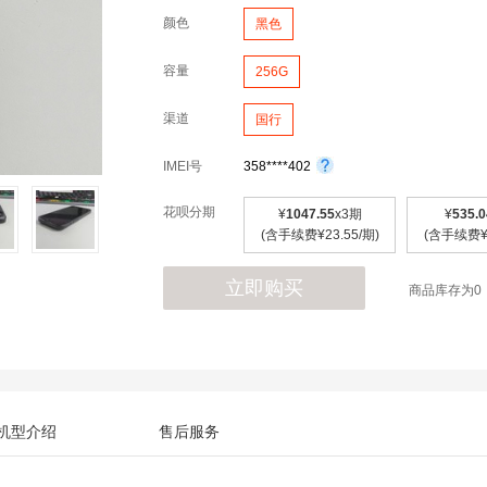
颜色
黑色
容量
256G
渠道
国行
IMEI号
358****402
花呗分期
¥
1047.55
x3期
¥
535.0
(含手续费¥23.55/期)
(含手续费¥2
立即购买
商品库存为0
机型介绍
售后服务