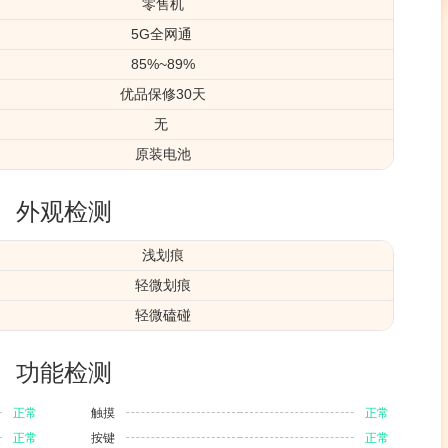
零售机
5G全网通
85%~89%
优品保修30天
无
原装电池
外观检测
浅划痕
轻微划痕
轻微磕碰
功能检测
正常
触摸
正常
正常
按键
正常