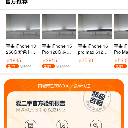
官方推荐
苹果 iPhone 13
苹果 iPhone 15
苹果 iPhone 16
苹果 iP
256G 粉色 国行
Pro 128G 原色
pro max 512G
Pro M
9新 5G全网通
钛金属 国行 8新
黑色钛金属 国行
黑色钛
1635
3615
7550
530
￥
￥
￥
￥
过保
5G全网通 过保
95新 5G全网通
99新 
2.7折
2.8折
3.8折
￥5999
￥12999
过保
过保
同城帮已获ISO9001质量认证