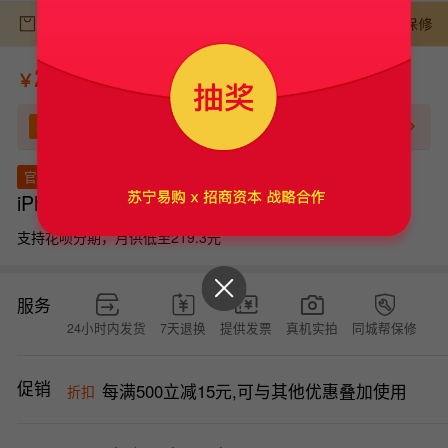
￥
券
领券
2000-100
立即领券
95成新 5G全网通 128G 国行 粉色
官方质检
iPhone 13
支持花呗分期，月供低至219.3元
服务
24小时内发货
7天退换
提供发票
真机实拍
同城帮保修
促销
每满500立减15元,可与其他优惠叠加使用
折扣