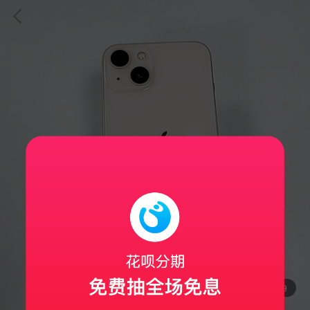
3
/9
真机实拍