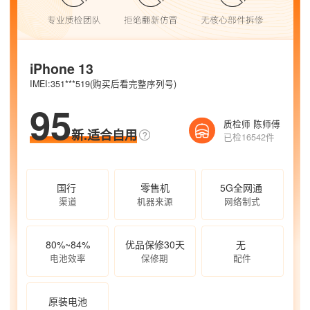
iPhone 13
IMEI:351***519(购买后看完整序列号)
95
质检师 陈师傅
新.适合自用
已检16542件
国行
零售机
5G全网通
渠道
机器来源
网络制式
80%~84%
优品保修30天
无
电池效率
保修期
配件
原装电池