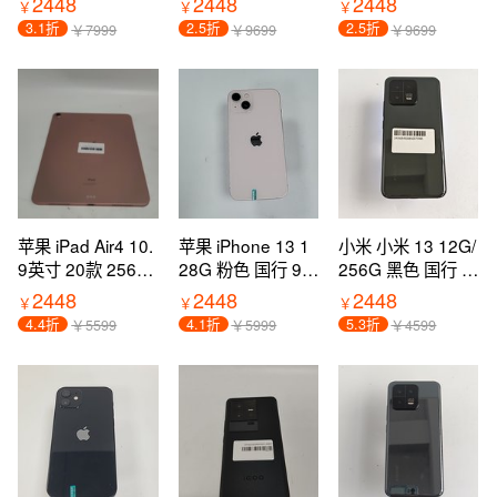
2448
2448
2448
￥
￥
￥
过保
通 过保
通 过保
3.1折
2.5折
2.5折
￥7999
￥9699
￥9699
苹果 iPad Air4 10.
苹果 iPhone 13 1
小米 小米 13 12G/
9英寸 20款 256G
28G 粉色 国行 95
256G 黑色 国行 9
玫瑰金 国行 8新 W
新 5G全网通 过保
5新 5G全网通 过
2448
2448
2448
￥
￥
￥
IFI版 过保
保
4.4折
4.1折
5.3折
￥5599
￥5999
￥4599