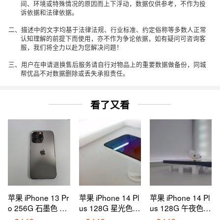
间、环境或特殊情况的原因而上下浮动，数据仅供参考，不作为投
诉依据和法律依据。
二、描述中的文字均基于法律法规、行业标准、约定俗称等多数人正常
认知理解的前提下而使用，亦不作为争论依据，如有疑问可咨询客
服，我们将全力以赴为您解决问题！
三、用户在申请退换售后服务请自行对物品上的重要数据做备份，同城
帮优品不对数据删除或丢失承担责任。
看了又看
苹果 iPhone 13 Pr
苹果 iPhone 14 Pl
苹果 iPhone 14 Pl
o 256G 石墨色 国
us 128G 星光色
us 128G 午夜色
行 95新 5G全网通
国行 95新 5G全网
国行 95新 5G全网