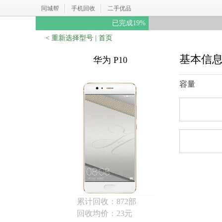
同城帮
手机回收
二手优品
已完成
19
%
< 重新选择型号
|
首页
基本信
华为 P10
容量
累计回收：872部
回收均价：23元